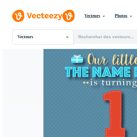
Vecteurs
Photos
Vecteurs
Toutes Images
Photos
PNGs
PSDs
SVGs
Modèles
Vecteurs
Vidéos
Motion graphics
Images Éditoriales
Événements Éditoriaux