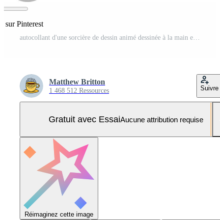
r sur Pinterest
autocollant d'une sorcière de dessin animé dessinée à la main excentrique Vecteur Pro et SVG Pro
Matthew Britton
Suivre
1 468 512 Ressources
Gratuit avec Essai
Aucune attribution requise
Réimaginez cette image