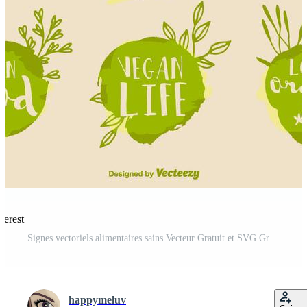
terest
Signes vectoriels alimentaires sains Vecteur Gratuit et SVG Gratuit
happymeluv