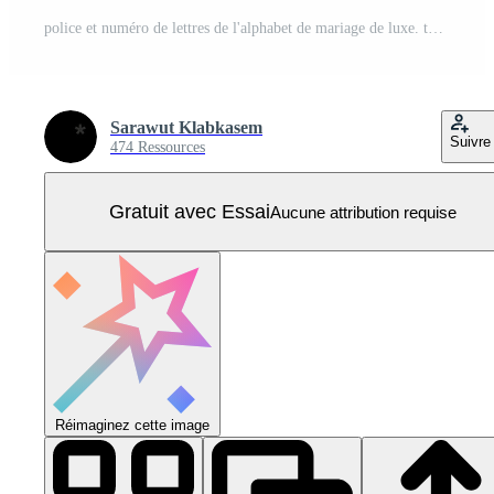
police et numéro de lettres de l'alphabet de mariage de luxe. typographie élégante lettrage classique polices serif rétro vintage décoratif avec concept de queues. illustration vectorielle Vecteur Pro
Sarawut Klabkasem
Suivre
474 Ressources
Gratuit avec Essai
Aucune attribution requise
Réimaginez cette image