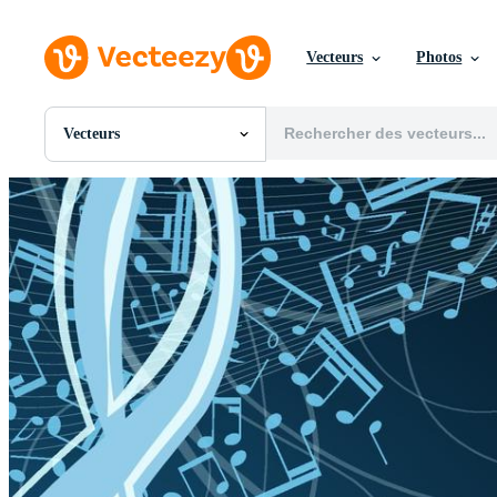
Vecteurs
Photos
Vecteurs
Toutes Images
Photos
PNGs
PSDs
SVGs
Modèles
Vecteurs
Vidéos
Motion graphics
Images Éditoriales
Événements Éditoriaux