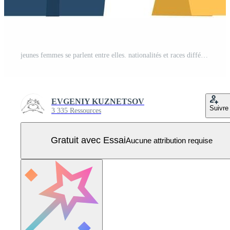
jeunes femmes se parlent entre elles. nationalités et races différentes. amitié féminine, amis passant du temps ensemble. des gens multiethniques qui parlent. illustration vectorielle de dessin animé plat Vecteur Pro
EVGENIY KUZNETSOV
Suivre
3 335 Ressources
Gratuit avec Essai
Aucune attribution requise