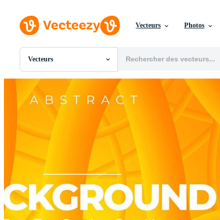
Vecteurs
Photos
Vecteurs
Toutes Images
Photos
PNGs
PSDs
SVGs
Modèles
Vecteurs
Vidéos
Motion graphics
Images Éditoriales
Événements Éditoriaux