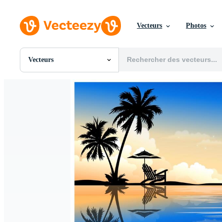
Vecteurs
Photos
Vecteurs
Toutes Images
Photos
PNGs
PSDs
SVGs
Modèles
Vecteurs
Vidéos
Motion graphics
Images Éditoriales
Événements Éditoriaux