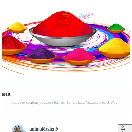
terest
Colorée couleur poudre Holi sur fond blanc Vecteur Pro et SVG Pro
animaldesign9