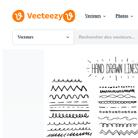
Vecteurs
Photos
Vecteurs
Toutes Images
Photos
PNGs
PSDs
SVGs
Modèles
Vecteurs
Vidéos
Motion graphics
Images Éditoriales
Événements Éditoriaux