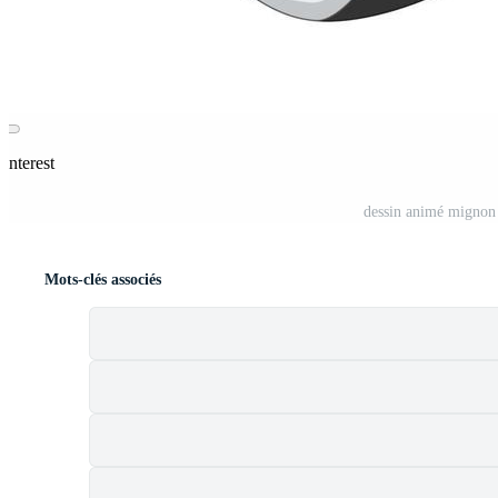
Pinterest
dessin animé mignon 
Mots-clés associés