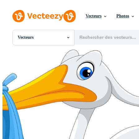
Vecteurs
Photos
Vecteurs
Toutes Images
Photos
PNGs
PSDs
SVGs
Modèles
Vecteurs
Vidéos
Motion graphics
Images Éditoriales
Événements Éditoriaux