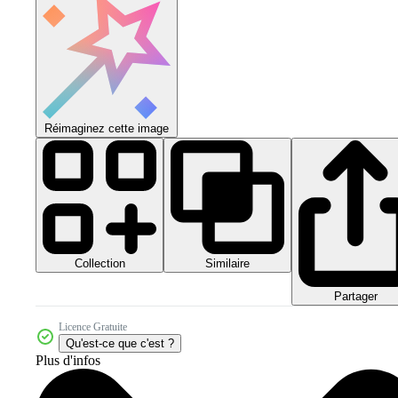
Réimaginez cette image
Collection
Similaire
Partager
Licence Gratuite
Qu'est-ce que c'est ?
Plus d'infos