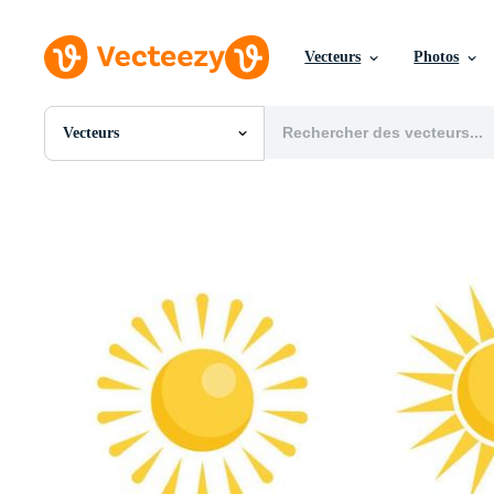
Vecteurs
Photos
Vecteurs
Toutes Images
Photos
PNGs
PSDs
SVGs
Modèles
Vecteurs
Vidéos
Motion graphics
Images Éditoriales
Événements Éditoriaux