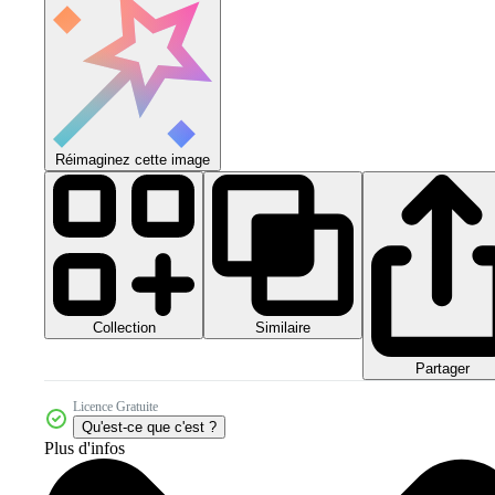
Réimaginez cette image
Collection
Similaire
Partager
Licence Gratuite
Qu'est-ce que c'est ?
Plus d'infos