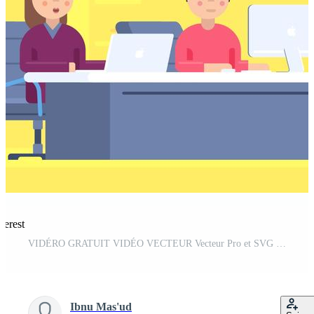
terest
VIDÉRO GRATUIT VIDÉO VECTEUR Vecteur Pro et SVG Pro
Ibnu Mas'ud