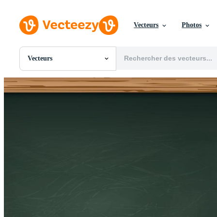
Vecteurs
Photos
Vecteurs
Toutes Images
Photos
PNGs
PSDs
SVGs
Modèles
Vecteurs
Vidéos
Motion graphics
Images Éditoriales
Événements Éditoriaux