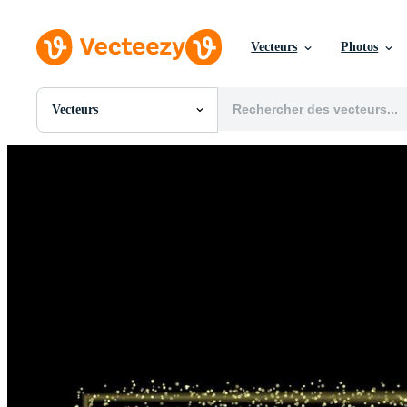
Vecteurs
Photos
Vecteurs
Toutes Images
Photos
PNGs
PSDs
SVGs
Modèles
Vecteurs
Vidéos
Motion graphics
Images Éditoriales
Événements Éditoriaux