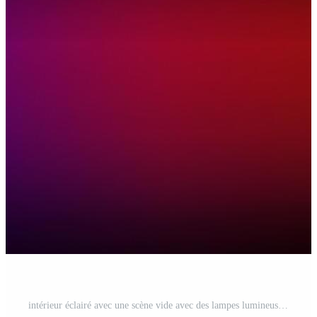
intérieur éclairé avec une scène vide avec des lampes lumineuses au néon. illustration vectorielle 3d Vecteur Pro