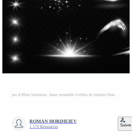
jeu d'effets lumineux. lueur ensemble d'effets de lumière blanche isolés, lumière parasite, explosion, paillettes, poussière, ligne, flash solaire, étincelle et étoiles, projecteur, tourbillon de courbe. lumière du soleil, effet spécial abstrait. Vecteur Pro
ROMAN HORDIEIEV
Suivre
1 579 Ressources