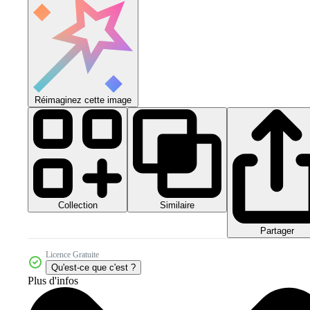
Réimaginez cette image
Collection
Similaire
Partager
Licence Gratuite
Qu'est-ce que c'est ?
Plus d'infos