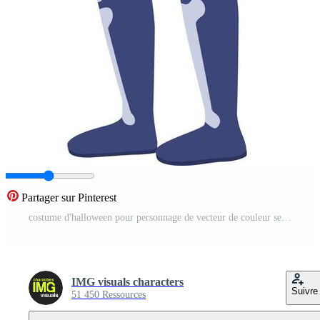
Partager sur Pinterest
costume d'halloween pour personnage de vecteur de couleur semi-plat fille. figure modifiable. personne de tout le corps sur blanc. squelette de citrouille illustration de style dessin animé simple pour la conception graphique et l'animation web Vecteur Pro
IMG visuals characters
Suivre
51 450 Ressources