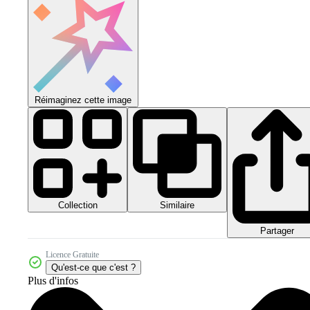
Réimaginez cette image
Collection
Similaire
Partager
Licence Gratuite
Qu'est-ce que c'est ?
Plus d'infos