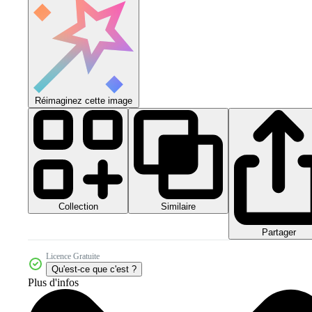
Réimaginez cette image
Collection
Similaire
Partager
Licence Gratuite
Qu'est-ce que c'est ?
Plus d'infos