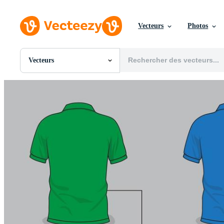
Vecteurs
Photos
Vecteurs
Toutes Images
Photos
PNGs
PSDs
SVGs
Modèles
Vecteurs
Vidéos
Motion graphics
Images Éditoriales
Événements Éditoriaux