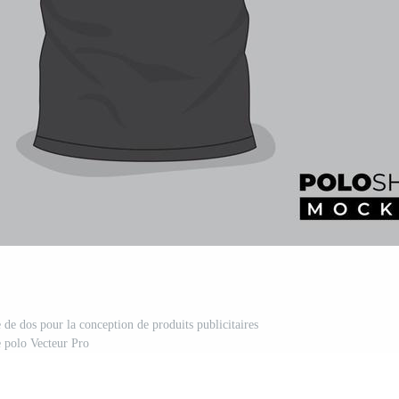
de dos pour la conception de produits publicitaires
 polo Vecteur Pro