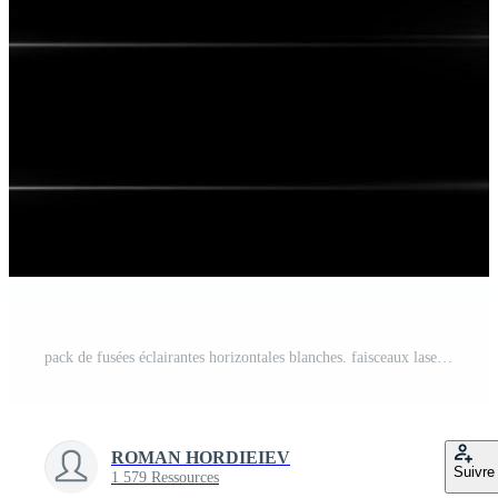
pack de fusées éclairantes horizontales blanches. faisceaux laser, rayons lumineux horizontaux. belles fusées éclairantes. lumière flash avec des étincelles de poussière de fée et des étoiles blanches brillent. lumière brillante poussiéreuse. Vecteur Gratuit
ROMAN HORDIEIEV
Suivre
1 579 Ressources