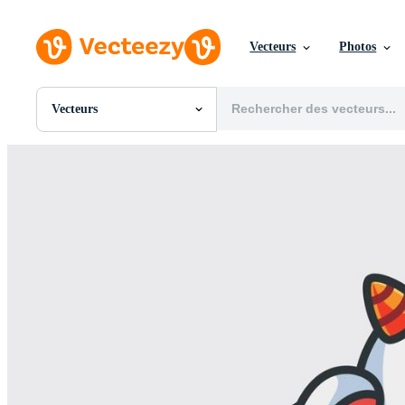
Vecteurs
Photos
Vecteurs
Toutes Images
Photos
PNGs
PSDs
SVGs
Modèles
Vecteurs
Vidéos
Motion graphics
Images Éditoriales
Événements Éditoriaux