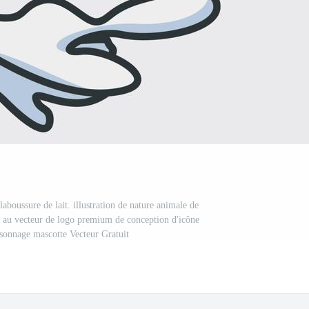
boussure de lait. illustration de nature animale de
té au vecteur de logo premium de conception d'icône
rsonnage mascotte Vecteur Gratuit