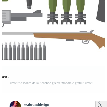
terest
Vecteur d'icônes de la Seconde guerre mondiale gratuit Vecteur Gratuit et SVG Gratuit
seabranddesign