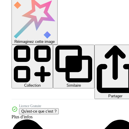
Réimaginez cette image
Collection
Similaire
Partager
Licence Gratuite
Qu'est-ce que c'est ?
Plus d'infos