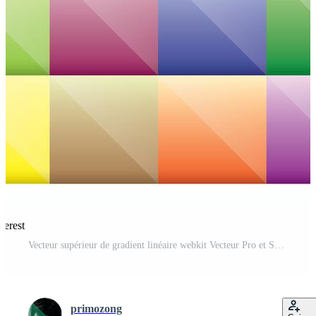
terest
Vecteur supérieur de gradient linéaire webkit Vecteur Pro et SVG Pro
primozong