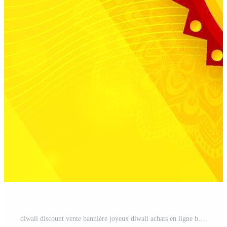
diwali discount vente bannière joyeux diwali achats en ligne bannière diwali vente exceptionnelle Vecteur Pro