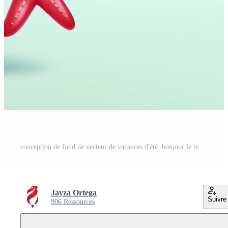
conception de fond de vecteur de vacances d'été. bonjour le texte d'été avec le personnage emoji du soleil et les objets de la saison tropicale pour profiter des vacances de la saison des fêtes. illustration vectorielle. Vecteur Pro
Jayza Ortega
Suivre
906 Ressources