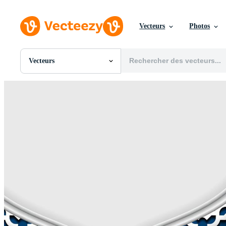
Vecteurs
Photos
Vecteurs
Toutes Images
Photos
PNGs
PSDs
SVGs
Modèles
Vecteurs
Vidéos
Motion graphics
Images Éditoriales
Événements Éditoriaux