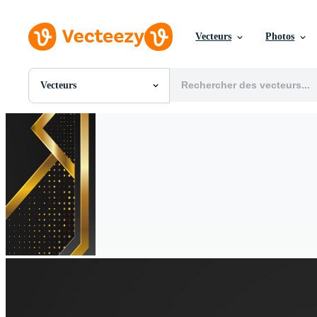
Vecteurs
Photos
Vecteurs
Toutes Images
Photos
PNGs
PSDs
SVGs
Modèles
Vecteurs
Vidéos
Motion graphics
Images Éditoriales
Événements Éditoriaux