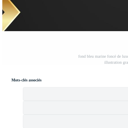
fond bleu marine foncé de luxe
illustration gr
Mots-clés associés