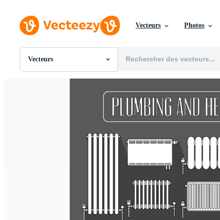
Vecteurs
Photos
Vecteurs
Toutes Images
Photos
PNGs
PSDs
SVGs
Modèles
Vecteurs
Vidéos
Motion graphics
Images Éditoriales
Événements Éditoriaux