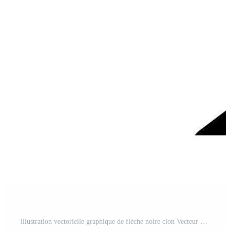
illustration vectorielle graphique de flèche noire cion Vecteur Gratuit et SVG Gratuit