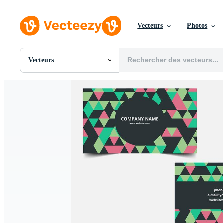
Vecteurs
Photos
Vecteurs
Toutes Images
Photos
PNGs
PSDs
SVGs
Modèles
Vecteurs
Vidéos
Motion graphics
Images Éditoriales
Événements Éditoriaux