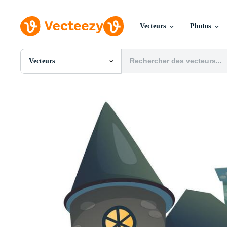
Vecteurs
Photos
Vecteurs
Toutes Images
Photos
PNGs
PSDs
SVGs
Modèles
Vecteurs
Vidéos
Motion graphics
Images Éditoriales
Événements Éditoriaux