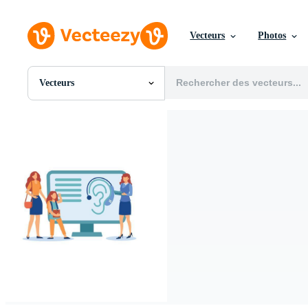
Vecteurs
Photos
Vecteurs
Toutes Images
Photos
PNGs
PSDs
SVGs
Modèles
Vecteurs
Vidéos
Motion graphics
Images Éditoriales
Événements Éditoriaux