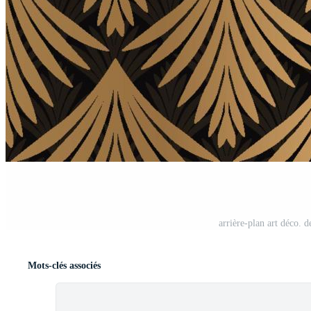
arrière-plan art déco. d
Mots-clés associés