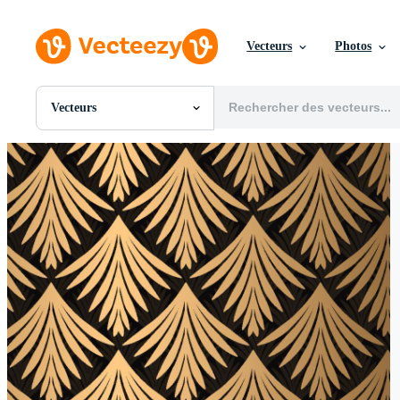
Vecteurs
Photos
Vecteurs
Toutes Images
Photos
PNGs
PSDs
SVGs
Modèles
Vecteurs
Vidéos
Motion graphics
Images Éditoriales
Événements Éditoriaux