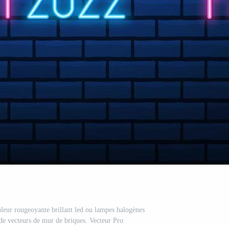
uleur rougeoyante brillant led ou lampes halogènes
 de vecteurs de mur de briques. Vecteur Pro