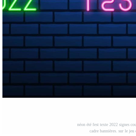
néon été fest texte 2022 signes co
cadre bannières. sur le jeu