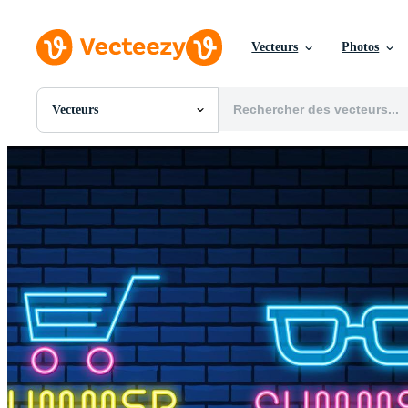
Vecteurs
Photos
Vecteurs
Toutes Images
Photos
PNGs
PSDs
SVGs
Modèles
Vecteurs
Vidéos
Motion graphics
Images Éditoriales
Événements Éditoriaux