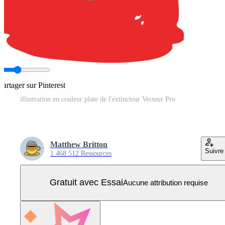
Partager sur Pinterest
illustration en couleur plate de l'extincteur Vecteur Pro
Matthew Britton
Suivre
1 468 512 Ressources
Gratuit avec Essai
Aucune attribution requise