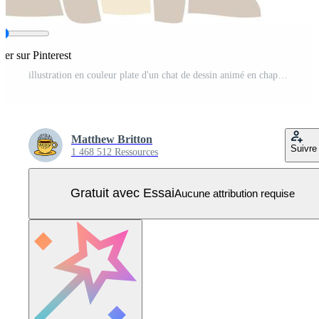
ger sur Pinterest
illustration en couleur plate d'un chat de dessin animé en chapeau haut de forme Vecteur Pro
Matthew Britton
Suivre
1 468 512 Ressources
Gratuit avec Essai
Aucune attribution requise