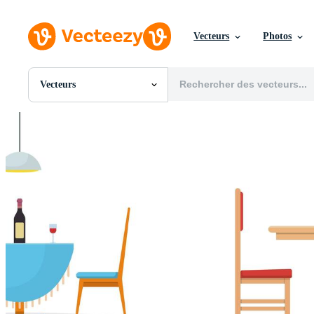
Vecteurs
Photos
Vecteurs
Toutes Images
Photos
PNGs
PSDs
SVGs
Modèles
Vecteurs
Vidéos
Motion graphics
Images Éditoriales
Événements Éditoriaux