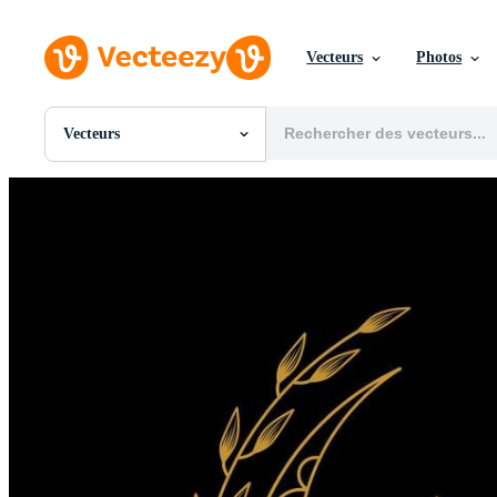
Vecteurs
Photos
Vecteurs
Toutes Images
Photos
PNGs
PSDs
SVGs
Modèles
Vecteurs
Vidéos
Motion graphics
Images Éditoriales
Événements Éditoriaux