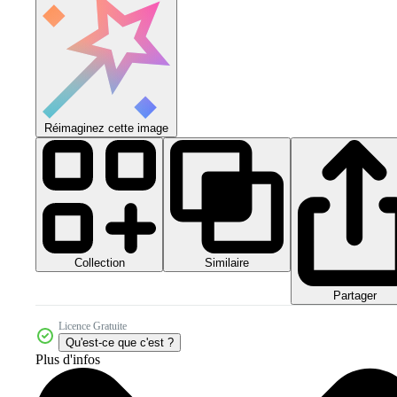
Réimaginez cette image
Collection
Similaire
Partager
Licence Gratuite
Qu'est-ce que c'est ?
Plus d'infos