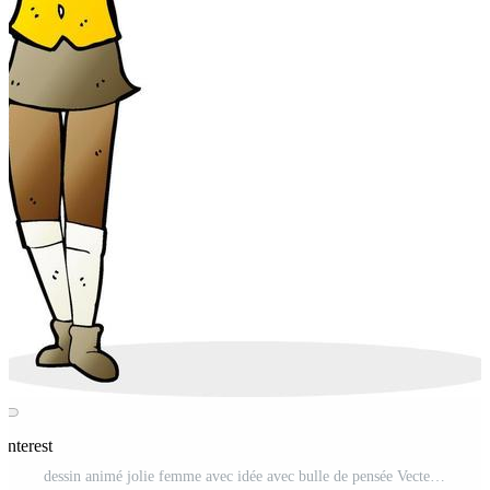
interest
dessin animé jolie femme avec idée avec bulle de pensée Vecteur Pro et SVG Pro