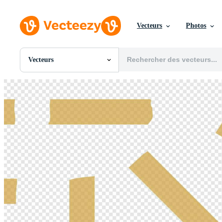
Vecteurs
Photos
Vecteurs
Toutes Images
Photos
PNGs
PSDs
SVGs
Modèles
Vecteurs
Vidéos
Motion graphics
Images Éditoriales
Événements Éditoriaux