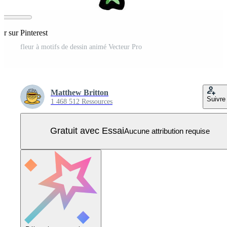
er sur Pinterest
fleur à motifs de dessin animé Vecteur Pro
Matthew Britton
Suivre
1 468 512 Ressources
Gratuit avec Essai
Aucune attribution requise