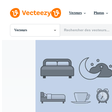
Vecteurs
Photos
Vecteurs
Toutes Images
Photos
PNGs
PSDs
SVGs
Modèles
Vecteurs
Vidéos
Motion graphics
Images Éditoriales
Événements Éditoriaux