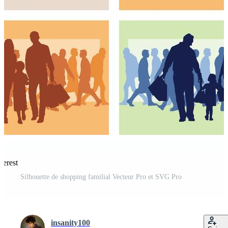
terest
Silhouette de shopping familial Vecteur Pro et SVG Pro
insanity100